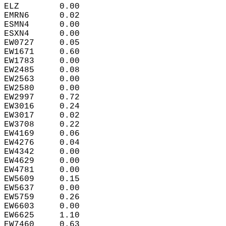
ELZ        0.00  
EMRN6      0.02  
ESMN4      0.00  
ESXN4      0.00  
EW0727     0.05  
EW1671     0.60  
EW1783     0.00  
EW2485     0.08  
EW2563     0.00  
EW2580     0.00  
EW2997     0.72  
EW3016     0.24  
EW3017     0.02  
EW3708     0.22  
EW4169     0.06  
EW4276     0.04  
EW4342     0.00  
EW4629     0.00  
EW4781     0.00  
EW5609     0.15  
EW5637     0.00  
EW5759     0.26  
EW6603     0.00  
EW6625     1.10  
EW7460     0.63  