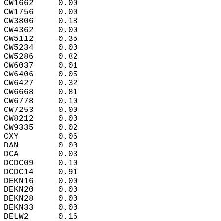
CW1662     0.00  
CW1756     0.00  
CW3806     0.18  
CW4362     0.00  
CW5112     0.35  
CW5234     0.00  
CW5286     0.82  
CW6037     0.01  
CW6406     0.05  
CW6427     0.32  
CW6668     0.81  
CW6778     0.10  
CW7253     0.00  
CW8212     0.00  
CW9335     0.02  
CXY        0.06  
DAN        0.00  
DCA        0.03  
DCDC09     0.10  
DCDC14     0.91  
DEKN16     0.00  
DEKN20     0.00  
DEKN28     0.00  
DEKN33     0.00  
DELW2      0.16  