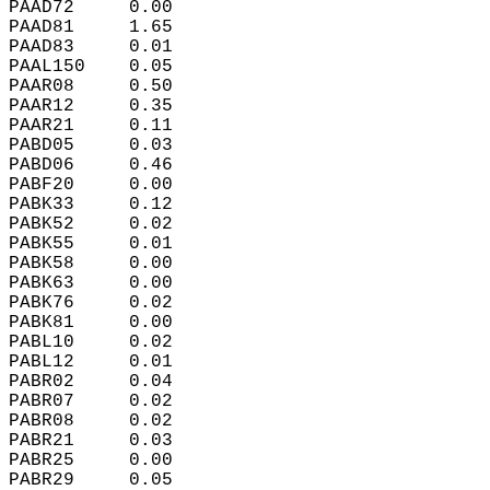
PAAD72     0.00  
PAAD81     1.65  
PAAD83     0.01  
PAAL150    0.05  
PAAR08     0.50  
PAAR12     0.35  
PAAR21     0.11  
PABD05     0.03  
PABD06     0.46  
PABF20     0.00  
PABK33     0.12  
PABK52     0.02  
PABK55     0.01  
PABK58     0.00  
PABK63     0.00  
PABK76     0.02  
PABK81     0.00  
PABL10     0.02  
PABL12     0.01  
PABR02     0.04  
PABR07     0.02  
PABR08     0.02  
PABR21     0.03  
PABR25     0.00  
PABR29     0.05  