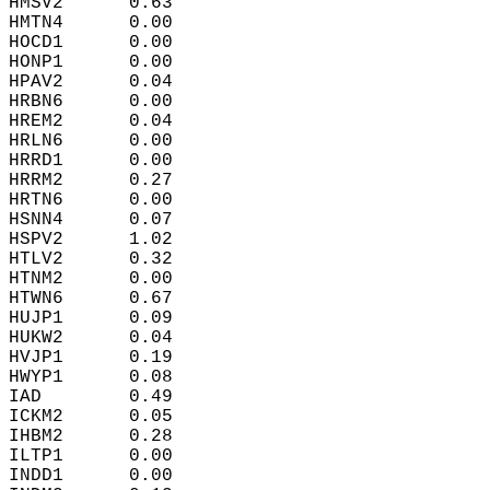
HMSV2      0.63  
HMTN4      0.00  
HOCD1      0.00  
HONP1      0.00  
HPAV2      0.04  
HRBN6      0.00  
HREM2      0.04  
HRLN6      0.00  
HRRD1      0.00  
HRRM2      0.27  
HRTN6      0.00  
HSNN4      0.07  
HSPV2      1.02  
HTLV2      0.32  
HTNM2      0.00  
HTWN6      0.67  
HUJP1      0.09  
HUKW2      0.04  
HVJP1      0.19  
HWYP1      0.08  
IAD        0.49  
ICKM2      0.05  
IHBM2      0.28  
ILTP1      0.00  
INDD1      0.00  