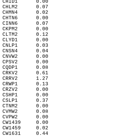
CHID1      0.00  
CHLM2      0.07  
CHMN4      0.02  
CHTN6      0.00  
CINN6      0.07  
CKPM2      0.00  
CLTM2      0.12  
CLYD1      0.00  
CNLP1      0.03  
CNSN4      0.04  
CNVW2      0.00  
CPSV2      0.00  
CQDP1      0.08  
CRKV2      0.61  
CRRV2      1.27  
CRWP1      0.13  
CRZV2      0.00  
CSHP1      0.00  
CSLP1      0.37  
CTNM2      0.00  
CVMW2      0.08  
CVPW2      0.00  
CW1439     0.00  
CW1459     0.02  
CW1631     0.44  