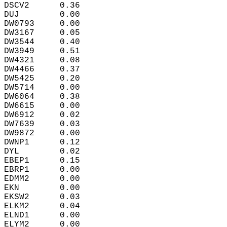
DSCV2      0.36  
DUJ        0.00  
DW0793     0.00  
DW3167     0.05  
DW3544     0.40  
DW3949     0.51  
DW4321     0.08  
DW4466     0.37  
DW5425     0.20  
DW5714     0.00  
DW6064     0.38  
DW6615     0.00  
DW6912     0.02  
DW7639     0.03  
DW9872     0.00  
DWNP1      0.12  
DYL        0.02  
EBEP1      0.15  
EBRP1      0.00  
EDMM2      0.00  
EKN        0.00  
EKSW2      0.03  
ELKM2      0.04  
ELND1      0.00  
ELYM2      0.00  