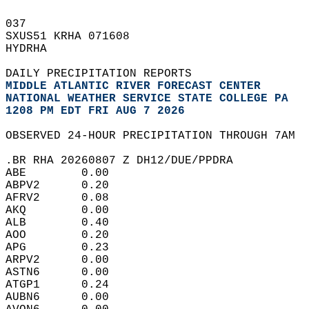
037   
SXUS51 KRHA 071608  
HYDRHA  
DAILY PRECIPITATION REPORTS  
MIDDLE ATLANTIC RIVER FORECAST CENTER
NATIONAL WEATHER SERVICE STATE COLLEGE PA
1208 PM EDT FRI AUG 7 2026
OBSERVED 24-HOUR PRECIPITATION THROUGH 7AM  
.BR RHA 20260807 Z DH12/DUE/PPDRA  
ABE        0.00  
ABPV2      0.20  
AFRV2      0.08  
AKQ        0.00  
ALB        0.40  
AOO        0.20  
APG        0.23  
ARPV2      0.00  
ASTN6      0.00  
ATGP1      0.24  
AUBN6      0.00  