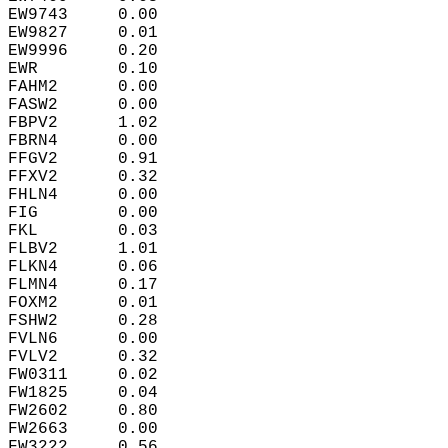
EW9743     0.00  
EW9827     0.01  
EW9996     0.20  
EWR        0.10  
FAHM2      0.00  
FASW2      0.00  
FBPV2      1.02  
FBRN4      0.00  
FFGV2      0.91  
FFXV2      0.32  
FHLN4      0.00  
FIG        0.00  
FKL        0.03  
FLBV2      1.01  
FLKN4      0.06  
FLMN4      0.17  
FOXM2      0.01  
FSHW2      0.28  
FVLN6      0.00  
FVLV2      0.32  
FW0311     0.02  
FW1825     0.04  
FW2602     0.80  
FW2663     0.00  
FW3222     0.56  