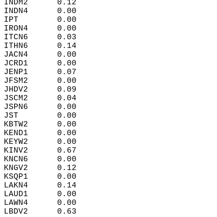
INDM2      0.12  
INDN4      0.00  
IPT        0.00  
IRON4      0.00  
ITCN6      0.03  
ITHN6      0.14  
JACN4      0.00  
JCRD1      0.00  
JENP1      0.07  
JFSM2      0.00  
JHDV2      0.09  
JSCM2      0.04  
JSPN6      0.00  
JST        0.00  
KBTW2      0.00  
KEND1      0.00  
KEYW2      0.00  
KINV2      0.67  
KNCN6      0.00  
KNGV2      0.12  
KSQP1      0.00  
LAKN4      0.14  
LAUD1      0.00  
LAWN4      0.00  
LBDV2      0.63  