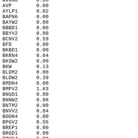
AVON6      0.00  
AVP        0.00  
AYLP1      0.02  
BAPN6      0.00  
BAYW2      0.00  
BBBD1      0.00  
BBYV2      0.00  
BCNV2      0.59  
BFD        0.00  
BKBD1      0.00  
BKRN4      0.04  
BKSW2      0.00  
BKW        0.13  
BLDM2      0.00  
BLDW2      0.39  
BMDN4      0.00  
BMPV2      1.83  
BNGD1      0.00  
BNNW2      0.08  
BNTM2      0.00  
BNVV2      0.04  
BOON4      0.00  
BPGV2      0.55  
BREP1      0.00  
BRGD1      0.00  