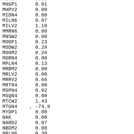
MHGP1      0.01  
MHPV2      0.00  
MIDN4      0.00  
MILN6      0.07  
MILV2      1.10  
MMRN6      0.00  
MNSW2      0.00  
MODP1      0.23  
MODW2      0.28  
MOOM2      0.28  
MORN4      0.00  
MPLN4      0.13  
MRBM2      0.00  
MRLV2      0.00  
MRRV2      0.66  
MRTN4      0.00  
MSPN4      0.02  
MSQN4      0.00  
MTCW2      1.43  
MTGN4    , -74.8    
MYDP1      0.00  
NAK        0.00  
NARD2      0.07  
NBDM2      0.00  
NBLN6      0.30  