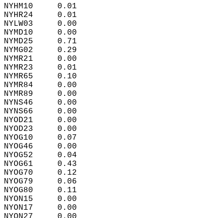
NYHM10     0.01  
NYHR24     0.01  
NYLW03     0.00  
NYMD10     0.00  
NYMD25     0.71  
NYMG02     0.29  
NYMR21     0.00  
NYMR23     0.01  
NYMR65     0.10  
NYMR84     0.00  
NYMR89     0.00  
NYNS46     0.00  
NYNS66     0.00  
NYOD21     0.00  
NYOD23     0.00  
NYOG10     0.07  
NYOG46     0.00  
NYOG52     0.04  
NYOG61     0.43  
NYOG70     0.12  
NYOG79     0.06  
NYOG80     0.11  
NYON15     0.00  
NYON17     0.00  
NYON27     0.00  