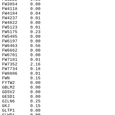
FW3854     0.00  
FW4118     0.00  
FW4184     0.04  
FW4237     0.01  
FW4822     0.00  
FW5123     0.01  
FW5175     0.23  
FW5485     0.00  
FW6197     0.00  
FW6463     0.56  
FW6662     0.00  
FW6701     0.00  
FW7181     0.01  
FW7352     2.16  
FW7734     0.18  
FW8886     0.01  
FWN        0.15  
FYTW2      0.00  
GBLM2      0.00  
GDSV2      0.00  
GESD1      0.00  
GILN6      0.25  
GKJ        0.15  
GLTP1      0.00  