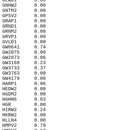
GLWD1      0.00  
GNHW2      0.00  
GNTM2      0.00  
GPSV2      0.00  
GRAP1      0.00  
GRND1      0.00  
GRNM2      0.00  
GRVP1      0.00  
GVLD1      0.00  
GW0641     0.74  
GW2075     0.00  
GW2873     0.06  
GW3160     0.23  
GW3733     0.37  
GW3763     0.00  
GW4179     0.00  
HARP1      0.06  
HEDW2      0.00  
HGDM2      0.00  
HGHN6      0.03  
HGR        0.00  
HIRW2      0.24  
HKRW2      0.00  
HLLN4      0.00  
HMPV2      0.79  