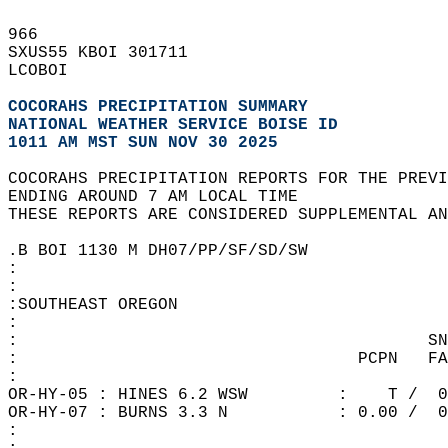
966   
SXUS55 KBOI 301711  
LCOBOI  
COCORAHS PRECIPITATION SUMMARY
NATIONAL WEATHER SERVICE BOISE ID
1011 AM MST SUN NOV 30 2025
COCORAHS PRECIPITATION REPORTS FOR THE PREVI
ENDING AROUND 7 AM LOCAL TIME  
THESE REPORTS ARE CONSIDERED SUPPLEMENTAL AN
.B BOI 1130 M DH07/PP/SF/SD/SW  
:  
:  
:SOUTHEAST OREGON  
:  
:                                         SN
:                                  PCPN   FA
:  
OR-HY-05 : HINES 6.2 WSW         :    T /  0
OR-HY-07 : BURNS 3.3 N           : 0.00 /  0
:  