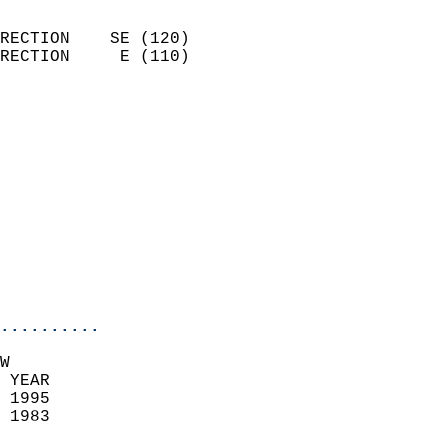
                            
RECTION    SE (120)         
RECTION     E (110)         
                          
                            
                              
                            
                            
                              
                            
                            
                            
..........
W  
 YEAR                       
 1995                        
 1983                        