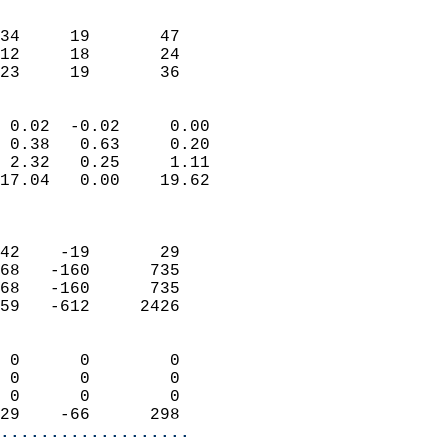
                               
                           
34     19       47         
12     18       24         
 23     19       36       
                            
 0.02  -0.02     0.00       
 0.38   0.63     0.20       
 2.32   0.25     1.11       
17.04   0.00    19.62       
                            
                            
42    -19       29          
68   -160      735          
68   -160      735          
59   -612     2426          
                            
 0      0        0          
 0      0        0          
 0      0        0          
29    -66      298        
...................