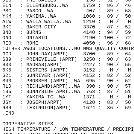
DLS   : THE DALLES          250 :  92 /  56 
ELN   : ELLENSBURG..WA     1759 :  86 /  46 
PSC   : PASCO..WA           407 :  89 /  53 
YKM   : YAKIMA..WA         1060 :  89 /  50 
ALW   : WALLA WALLA..WA    1210 :   M /   M 
BKE   : BAKER CITY         3370 :  87 /  52 
BNO   : BURNS              4140 :  94 /  59 
ONO   : ONTARIO            2190 : 100 /  72 
REO   : ROME               4050 :  96 /  68 
:OTHER AWOS LOCATIONS...NO NWS QUALITY CONTR
GCD   : JOHN DAY(ARPT)     3700 :  89 /  64 
S39   : PRINEVILLE (APRT)  3250 :  90 /  63 
S33   : MADRAS(ARPT)       2427 :  90 /  55 
6K5   : SISTERS (ARPT)     3152 :   M /   M 
S21   : SUNRIVER (ARPT)    4152 :  82 /  52 
S40   : PROSSER (ARPT)..WA  695 :  90 /  52 
RLD   : RICHLAND(ARPT)..WA  390 :  90 /  57 
1S5   : SUNNYSIDE APRT..WA  768 :  87 /  51 
1YT   : YAKIMA TC..WA      1371 :   M /   M 
JSY   : JOSEPH(ARPT)       4120 :  83 /  50 
9S9   : LEXINGTON(ARPT)    1624 :  86 /  59 
.END  
COOPERATIVE SITES  
HIGH TEMPERATURE / LOW TEMPERATURE / PRECIPI