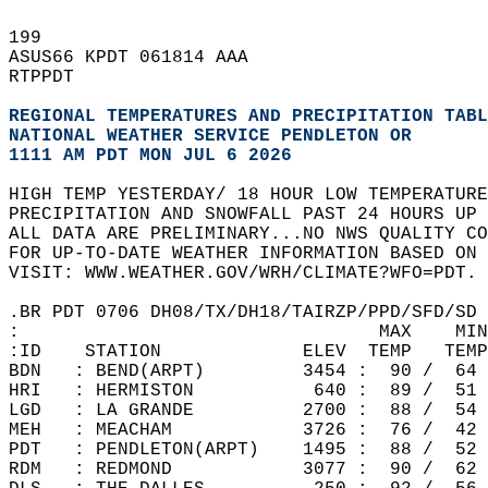
199   
ASUS66 KPDT 061814 AAA  
RTPPDT  
REGIONAL TEMPERATURES AND PRECIPITATION TABL
NATIONAL WEATHER SERVICE PENDLETON OR
1111 AM PDT MON JUL 6 2026
HIGH TEMP YESTERDAY/ 18 HOUR LOW TEMPERATURE
PRECIPITATION AND SNOWFALL PAST 24 HOURS UP 
ALL DATA ARE PRELIMINARY...NO NWS QUALITY CO
FOR UP-TO-DATE WEATHER INFORMATION BASED ON 
VISIT: WWW.WEATHER.GOV/WRH/CLIMATE?WFO=PDT. 
.BR PDT 0706 DH08/TX/DH18/TAIRZP/PPD/SFD/SD 
:                                 MAX    MIN
:ID    STATION             ELEV  TEMP   TEMP
BDN   : BEND(ARPT)         3454 :  90 /  64 
HRI   : HERMISTON           640 :  89 /  51 
LGD   : LA GRANDE          2700 :  88 /  54 
MEH   : MEACHAM            3726 :  76 /  42 
PDT   : PENDLETON(ARPT)    1495 :  88 /  52 
RDM   : REDMOND            3077 :  90 /  62 