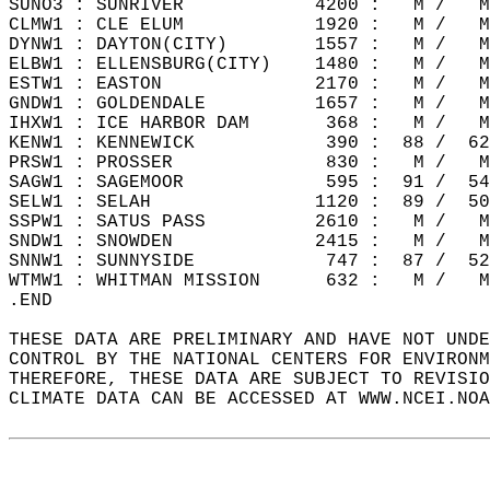
SUNO3 : SUNRIVER            4200 :   M /   M
CLMW1 : CLE ELUM            1920 :   M /   M
DYNW1 : DAYTON(CITY)        1557 :   M /   M
ELBW1 : ELLENSBURG(CITY)    1480 :   M /   M
ESTW1 : EASTON              2170 :   M /   M
GNDW1 : GOLDENDALE          1657 :   M /   M
IHXW1 : ICE HARBOR DAM       368 :   M /   M
KENW1 : KENNEWICK            390 :  88 /  62
PRSW1 : PROSSER              830 :   M /   M
SAGW1 : SAGEMOOR             595 :  91 /  54
SELW1 : SELAH               1120 :  89 /  50
SSPW1 : SATUS PASS          2610 :   M /   M
SNDW1 : SNOWDEN             2415 :   M /   M
SNNW1 : SUNNYSIDE            747 :  87 /  52
WTMW1 : WHITMAN MISSION      632 :   M /   M
.END  
THESE DATA ARE PRELIMINARY AND HAVE NOT UNDE
CONTROL BY THE NATIONAL CENTERS FOR ENVIRONM
THEREFORE, THESE DATA ARE SUBJECT TO REVISIO
CLIMATE DATA CAN BE ACCESSED AT WWW.NCEI.NOA