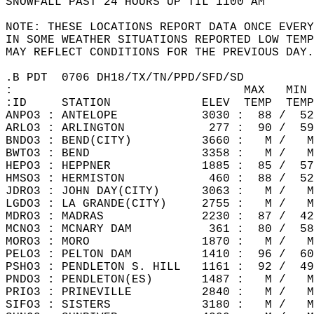
SNOWFALL PAST 24 HOURS UP TIL 1100 AM  
NOTE: THESE LOCATIONS REPORT DATA ONCE EVERY
IN SOME WEATHER SITUATIONS REPORTED LOW TEMP
MAY REFLECT CONDITIONS FOR THE PREVIOUS DAY.
.B PDT  0706 DH18/TX/TN/PPD/SFD/SD   
:                                 MAX   MIN 
:ID     STATION             ELEV  TEMP  TEMP
ANPO3 : ANTELOPE            3030 :  88 /  52
ARLO3 : ARLINGTON            277 :  90 /  59
BNDO3 : BEND(CITY)          3660 :   M /   M
BWTO3 : BEND                3358 :   M /   M
HEPO3 : HEPPNER             1885 :  85 /  57
HMSO3 : HERMISTON            460 :  88 /  52
JDRO3 : JOHN DAY(CITY)      3063 :   M /   M
LGDO3 : LA GRANDE(CITY)     2755 :   M /   M
MDRO3 : MADRAS              2230 :  87 /  42
MCNO3 : MCNARY DAM           361 :  80 /  58
MORO3 : MORO                1870 :   M /   M
PELO3 : PELTON DAM          1410 :  96 /  60
PSHO3 : PENDLETON S. HILL   1161 :  92 /  49
PNDO3 : PENDLETON(ES)       1487 :   M /   M
PRIO3 : PRINEVILLE          2840 :   M /   M
SIFO3 : SISTERS             3180 :   M /   M