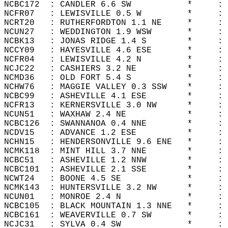
NCBC172  : CANDLER 6.6 SW           *     : 
NCFR07   : LEWISVILLE 0.5 W         *     : 
NCRT20   : RUTHERFORDTON 1.1 NE     *     : 
NCUN27   : WEDDINGTON 1.9 WSW       *     : 
NCBK13   : JONAS RIDGE 1.4 S        *     : 
NCCY09   : HAYESVILLE 4.6 ESE       *     : 
NCFR04   : LEWISVILLE 4.2 N         *     : 
NCJC22   : CASHIERS 3.2 NE          *     : 
NCMD36   : OLD FORT 5.4 S           *     : 
NCHW76   : MAGGIE VALLEY 0.3 SSW    *     : 
NCBC99   : ASHEVILLE 4.1 ESE        *     : 
NCFR13   : KERNERSVILLE 3.0 NW      *     : 
NCUN51   : WAXHAW 2.4 NE            *     : 
NCBC126  : SWANNANOA 0.4 NNE        *     : 
NCDV15   : ADVANCE 1.2 ESE          *     : 
NCHN15   : HENDERSONVILLE 9.6 ENE   *     : 
NCMK118  : MINT HILL 3.7 NNE        *     : 
NCBC51   : ASHEVILLE 1.2 NNW        *     : 
NCBC101  : ASHEVILLE 2.1 SSE        *     : 
NCWT24   : BOONE 4.5 SE             *     : 
NCMK143  : HUNTERSVILLE 3.2 NW      *     : 
NCUN01   : MONROE 2.4 N             *     : 
NCBC105  : BLACK MOUNTAIN 1.3 NNE   *     : 
NCBC161  : WEAVERVILLE 0.7 SW       *     : 
NCJC31   : SYLVA 0.4 SW             *     : 