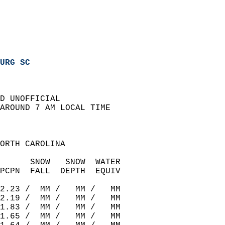
URG SC
D UNOFFICIAL  
AROUND 7 AM LOCAL TIME  
ORTH CAROLINA  
      SNOW   SNOW  WATER  
PCPN  FALL  DEPTH  EQUIV  
2.23 /  MM /   MM /   MM  
2.19 /  MM /   MM /   MM  
1.83 /  MM /   MM /   MM  
1.65 /  MM /   MM /   MM  