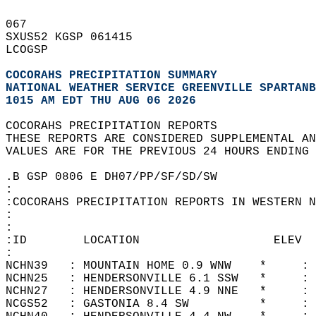
067   
SXUS52 KGSP 061415  
LCOGSP  
COCORAHS PRECIPITATION SUMMARY
NATIONAL WEATHER SERVICE GREENVILLE SPARTANB
1015 AM EDT THU AUG 06 2026
COCORAHS PRECIPITATION REPORTS  
THESE REPORTS ARE CONSIDERED SUPPLEMENTAL AN
VALUES ARE FOR THE PREVIOUS 24 HOURS ENDING 
.B GSP 0806 E DH07/PP/SF/SD/SW  
:  
:COCORAHS PRECIPITATION REPORTS IN WESTERN N
:  
:                                           
:ID        LOCATION                   ELEV  
:  
NCHN39   : MOUNTAIN HOME 0.9 WNW    *     : 
NCHN25   : HENDERSONVILLE 6.1 SSW   *     : 
NCHN27   : HENDERSONVILLE 4.9 NNE   *     : 
NCGS52   : GASTONIA 8.4 SW          *     : 