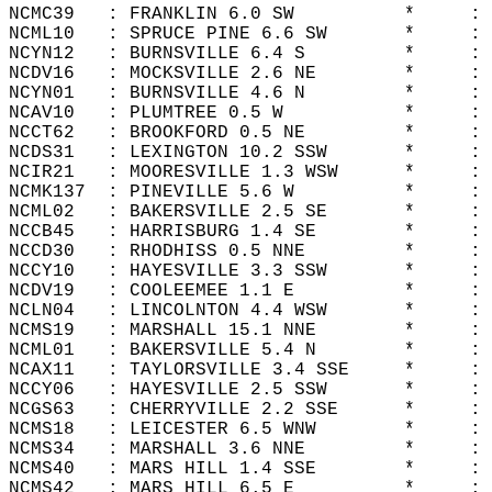
NCMC39   : FRANKLIN 6.0 SW          *     : 
NCML10   : SPRUCE PINE 6.6 SW       *     : 
NCYN12   : BURNSVILLE 6.4 S         *     : 
NCDV16   : MOCKSVILLE 2.6 NE        *     : 
NCYN01   : BURNSVILLE 4.6 N         *     : 
NCAV10   : PLUMTREE 0.5 W           *     : 
NCCT62   : BROOKFORD 0.5 NE         *     : 
NCDS31   : LEXINGTON 10.2 SSW       *     : 
NCIR21   : MOORESVILLE 1.3 WSW      *     : 
NCMK137  : PINEVILLE 5.6 W          *     : 
NCML02   : BAKERSVILLE 2.5 SE       *     : 
NCCB45   : HARRISBURG 1.4 SE        *     : 
NCCD30   : RHODHISS 0.5 NNE         *     : 
NCCY10   : HAYESVILLE 3.3 SSW       *     : 
NCDV19   : COOLEEMEE 1.1 E          *     : 
NCLN04   : LINCOLNTON 4.4 WSW       *     : 
NCMS19   : MARSHALL 15.1 NNE        *     : 
NCML01   : BAKERSVILLE 5.4 N        *     : 
NCAX11   : TAYLORSVILLE 3.4 SSE     *     : 
NCCY06   : HAYESVILLE 2.5 SSW       *     : 
NCGS63   : CHERRYVILLE 2.2 SSE      *     : 
NCMS18   : LEICESTER 6.5 WNW        *     : 
NCMS34   : MARSHALL 3.6 NNE         *     : 
NCMS40   : MARS HILL 1.4 SSE        *     : 
NCMS42   : MARS HILL 6.5 E          *     : 