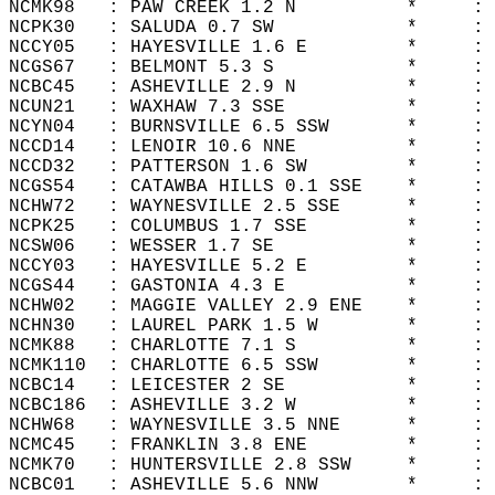
NCMK98   : PAW CREEK 1.2 N          *     : 
NCPK30   : SALUDA 0.7 SW            *     : 
NCCY05   : HAYESVILLE 1.6 E         *     : 
NCGS67   : BELMONT 5.3 S            *     : 
NCBC45   : ASHEVILLE 2.9 N          *     : 
NCUN21   : WAXHAW 7.3 SSE           *     : 
NCYN04   : BURNSVILLE 6.5 SSW       *     : 
NCCD14   : LENOIR 10.6 NNE          *     : 
NCCD32   : PATTERSON 1.6 SW         *     : 
NCGS54   : CATAWBA HILLS 0.1 SSE    *     : 
NCHW72   : WAYNESVILLE 2.5 SSE      *     : 
NCPK25   : COLUMBUS 1.7 SSE         *     : 
NCSW06   : WESSER 1.7 SE            *     : 
NCCY03   : HAYESVILLE 5.2 E         *     : 
NCGS44   : GASTONIA 4.3 E           *     : 
NCHW02   : MAGGIE VALLEY 2.9 ENE    *     : 
NCHN30   : LAUREL PARK 1.5 W        *     : 
NCMK88   : CHARLOTTE 7.1 S          *     : 
NCMK110  : CHARLOTTE 6.5 SSW        *     : 
NCBC14   : LEICESTER 2 SE           *     : 
NCBC186  : ASHEVILLE 3.2 W          *     : 
NCHW68   : WAYNESVILLE 3.5 NNE      *     : 
NCMC45   : FRANKLIN 3.8 ENE         *     : 
NCMK70   : HUNTERSVILLE 2.8 SSW     *     : 
NCBC01   : ASHEVILLE 5.6 NNW        *     : 