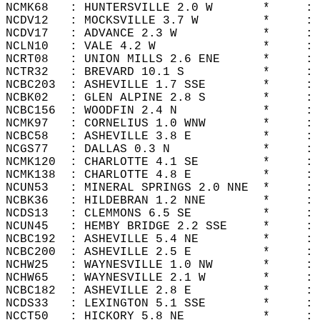
NCMK68   : HUNTERSVILLE 2.0 W       *     : 
NCDV12   : MOCKSVILLE 3.7 W         *     : 
NCDV17   : ADVANCE 2.3 W            *     : 
NCLN10   : VALE 4.2 W               *     : 
NCRT08   : UNION MILLS 2.6 ENE      *     : 
NCTR32   : BREVARD 10.1 S           *     : 
NCBC203  : ASHEVILLE 1.7 SSE        *     : 
NCBK02   : GLEN ALPINE 2.8 S        *     : 
NCBC156  : WOODFIN 2.4 N            *     : 
NCMK97   : CORNELIUS 1.0 WNW        *     : 
NCBC58   : ASHEVILLE 3.8 E          *     : 
NCGS77   : DALLAS 0.3 N             *     : 
NCMK120  : CHARLOTTE 4.1 SE         *     : 
NCMK138  : CHARLOTTE 4.8 E          *     : 
NCUN53   : MINERAL SPRINGS 2.0 NNE  *     : 
NCBK36   : HILDEBRAN 1.2 NNE        *     : 
NCDS13   : CLEMMONS 6.5 SE          *     : 
NCUN45   : HEMBY BRIDGE 2.2 SSE     *     : 
NCBC192  : ASHEVILLE 5.4 NE         *     : 
NCBC200  : ASHEVILLE 2.5 E          *     : 
NCHW25   : WAYNESVILLE 1.0 NW       *     : 
NCHW65   : WAYNESVILLE 2.1 W        *     : 
NCBC182  : ASHEVILLE 2.8 E          *     : 
NCDS33   : LEXINGTON 5.1 SSE        *     : 
NCCT50   : HICKORY 5.8 NE           *     : 