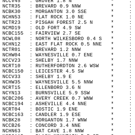
NCCV45   : GROVER 1.8 N             *     : 
NCTR35   : BREVARD 0.9 NNW          *     : 
NCBK30   : MORGANTON 3.0 SSE        *     : 
NCHN53   : FLAT ROCK 1.0 NE         *     : 
NCTR23   : PISGAH FOREST 2.5 N      *     : 
NCMD19   : OLD FORT 4.9 SW          *     : 
NCBC155  : FAIRVIEW 2.7 SE          *     : 
NCWL08   : NORTH WILKESBORO 0.4 S   *     : 
NCHN12   : EAST FLAT ROCK 0.5 NNE   *     : 
NCTR01   : BREVARD 1.2 NNW          *     : 
NCHW04   : WAYNESVILLE 0.7 ENE      *     : 
NCCV23   : SHELBY 1.7 NNW           *     : 
NCRT10   : RUTHERFORDTON 2.6 WSW    *     : 
NCBC150  : LEICESTER 4.5 SW         *     : 
NCCV33   : SHELBY 1.9 E             *     : 
NCHW35   : WAYNESVILLE 5.5 NNW      *     : 
NCRT15   : ELLENBORO 3.6 N          *     : 
NCYN13   : BURNSVILLE 5.9 SSW       *     : 
NCBC206  : AVERY CREEK 0.7 WNW      *     : 
NCBC194  : ASHEVILLE 4.4 NNE        *     : 
NCRT04   : BOSTIC 1.9 ENE           *     : 
NCBC163  : CANDLER 1.9 ESE          *     : 
NCBK28   : MORGANTON 1.7 WNW        *     : 
NCCB26   : CONCORD 3.4 NNE          *     : 
NCHN63   : BAT CAVE 1.8 NNW         *     : 