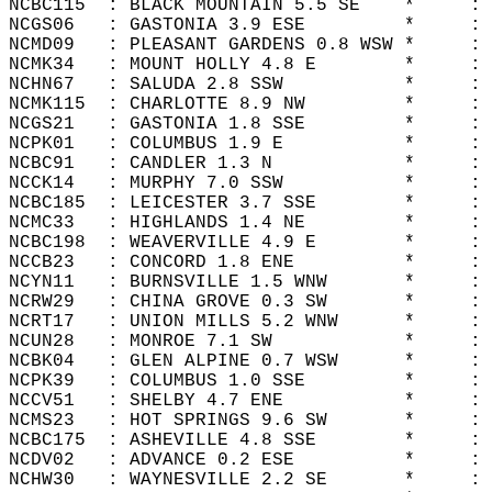
NCBC115  : BLACK MOUNTAIN 5.5 SE    *     : 
NCGS06   : GASTONIA 3.9 ESE         *     : 
NCMD09   : PLEASANT GARDENS 0.8 WSW *     : 
NCMK34   : MOUNT HOLLY 4.8 E        *     : 
NCHN67   : SALUDA 2.8 SSW           *     : 
NCMK115  : CHARLOTTE 8.9 NW         *     : 
NCGS21   : GASTONIA 1.8 SSE         *     : 
NCPK01   : COLUMBUS 1.9 E           *     : 
NCBC91   : CANDLER 1.3 N            *     : 
NCCK14   : MURPHY 7.0 SSW           *     : 
NCBC185  : LEICESTER 3.7 SSE        *     : 
NCMC33   : HIGHLANDS 1.4 NE         *     : 
NCBC198  : WEAVERVILLE 4.9 E        *     : 
NCCB23   : CONCORD 1.8 ENE          *     : 
NCYN11   : BURNSVILLE 1.5 WNW       *     : 
NCRW29   : CHINA GROVE 0.3 SW       *     : 
NCRT17   : UNION MILLS 5.2 WNW      *     : 
NCUN28   : MONROE 7.1 SW            *     : 
NCBK04   : GLEN ALPINE 0.7 WSW      *     : 
NCPK39   : COLUMBUS 1.0 SSE         *     : 
NCCV51   : SHELBY 4.7 ENE           *     : 
NCMS23   : HOT SPRINGS 9.6 SW       *     : 
NCBC175  : ASHEVILLE 4.8 SSE        *     : 
NCDV02   : ADVANCE 0.2 ESE          *     : 
NCHW30   : WAYNESVILLE 2.2 SE       *     : 