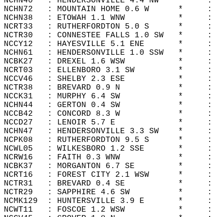
NCHN40   : HENDERSONVILLE 4.4 NW    *     : 
NCHN72   : MOUNTAIN HOME 0.6 W      *     : 
NCHN38   : ETOWAH 1.1 WNW           *     : 
NCRT33   : RUTHERFORDTON 5.0 S      *     : 
NCTR30   : CONNESTEE FALLS 1.0 SW   *     : 
NCCY12   : HAYESVILLE 5.1 ENE       *     : 
NCHN61   : HENDERSONVILLE 1.0 SSW   *     : 
NCBK27   : DREXEL 1.6 WSW           *     : 
NCRT03   : ELLENBORO 3.1 SW         *     : 
NCCV46   : SHELBY 2.3 ESE           *     : 
NCTR38   : BREVARD 0.9 N            *     : 
NCCK31   : MURPHY 6.4 SW            *     : 
NCHN44   : GERTON 0.4 SW            *     : 
NCCB42   : CONCORD 8.3 W            *     : 
NCCD27   : LENOIR 5.7 E             *     : 
NCHN47   : HENDERSONVILLE 3.3 SW    *     : 
NCPK08   : RUTHERFORDTON 9.5 S      *     : 
NCWL05   : WILKESBORO 1.2 SSE       *     : 
NCRW16   : FAITH 0.3 WNW            *     : 
NCBK37   : MORGANTON 6.7 SE         *     : 
NCRT16   : FOREST CITY 2.1 WSW      *     : 
NCTR31   : BREVARD 0.4 SE           *     : 
NCTR29   : SAPPHIRE 4.6 SW          *     : 
NCMK129  : HUNTERSVILLE 3.9 E       *     : 
NCWT11   : FOSCOE 1.2 WSW           *     : 