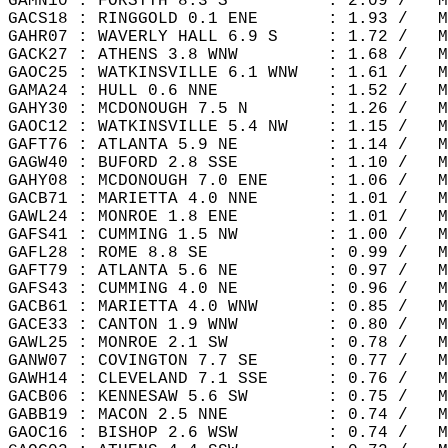
GAMN10 : FORSYTH 8.3 S          : 2.09 /   M
GACS18 : RINGGOLD 0.1 ENE       : 1.93 /   M
GAHR07 : WAVERLY HALL 6.9 S     : 1.72 /   M
GACK27 : ATHENS 3.8 WNW         : 1.68 /   M
GAOC25 : WATKINSVILLE 6.1 WNW   : 1.61 /   M
GAMA24 : HULL 0.6 NNE           : 1.52 /   M
GAHY30 : MCDONOUGH 7.5 N        : 1.26 /   M
GAOC12 : WATKINSVILLE 5.4 NW    : 1.15 /   M
GAFT76 : ATLANTA 5.9 NE         : 1.14 /   M
GAGW40 : BUFORD 2.8 SSE         : 1.10 /   M
GAHY08 : MCDONOUGH 7.0 ENE      : 1.06 /   M
GACB71 : MARIETTA 4.0 NNE       : 1.01 /   M
GAWL24 : MONROE 1.8 ENE         : 1.01 /   M
GAFS41 : CUMMING 1.5 NW         : 1.00 /   M
GAFL28 : ROME 8.8 SE            : 0.99 /   M
GAFT79 : ATLANTA 5.6 NE         : 0.97 /   M
GAFS43 : CUMMING 4.0 NE         : 0.96 /   M
GACB61 : MARIETTA 4.0 WNW       : 0.85 /   M
GACE33 : CANTON 1.9 WNW         : 0.80 /   M
GAWL25 : MONROE 2.1 SW          : 0.78 /   M
GANW07 : COVINGTON 7.7 SE       : 0.77 /   M
GAWH14 : CLEVELAND 7.1 SSE      : 0.76 /   M
GACB06 : KENNESAW 5.6 SW        : 0.75 /   M
GABB19 : MACON 2.5 NNE          : 0.74 /   M
GAOC16 : BISHOP 2.6 WSW         : 0.74 /   M