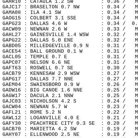
GAHR10 : CATAULA 1.2 SW         : 0.36 /   M
GAJC17 : BRASELTON 0.7 NW       : 0.34 /   M
GAMA08 : ILA 4.1 SW             : 0.34 /   M
GAOG15 : COLBERT 3.1 SSE        : 0.34 /   M
GAPG23 : DALLAS 4.6 W           : 0.34 /  0.
GACW09 : NEWNAN 2.6 W           : 0.33 /   M
GAHL27 : GAINESVILLE 1.4 WSW    : 0.32 /   M
GAPG22 : DALLAS 5.0 ENE         : 0.32 /   M
GABD05 : MILLEDGEVILLE 0.9 N    : 0.31 /   M
GACE54 : BALL GROUND 0.1 W      : 0.31 /   M
GACL05 : TEMPLE 0.7 E           : 0.31 /   M
GAPC07 : NELSON 6.6 NE          : 0.31 /   M
GAFT63 : ROSWELL 0.7 SE         : 0.30 /   M
GACB79 : KENNESAW 2.9 WSW       : 0.27 /   M
GAPG17 : DALLAS 7.7 NNE         : 0.27 /   M
GAEM04 : SWAINSBORO 0.9 W       : 0.26 /   M
GADW16 : BIG CANOE 1.6 NNE      : 0.25 /   M
GAGW17 : DACULA 2.1 NNW         : 0.25 /   M
GAJC03 : NICHOLSON 4.2 S        : 0.24 /   M
GACW04 : NEWNAN 5.7 W           : 0.23 /   M
GAFL21 : ROME 5.2 N             : 0.22 /   M
GAWL12 : LOGANVILLE 4.0 E       : 0.21 /   M
GAFY30 : PEACHTREE CITY 0.3 SE  : 0.20 /   M
GACB70 : MARIETTA 4.2 SW        : 0.19 /   M
GAHY07 : ELLENWOOD 2.5 NE       : 0.19 /   M