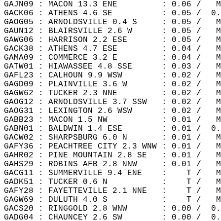
GAJN09 : MACON 13.3 ENE         : 0.06 /   M
GACK06 : ATHENS 4.6 SE          : 0.05 /  0.
GAOG05 : ARNOLDSVILLE 0.4 S     : 0.05 /   M
GAUN12 : BLAIRSVILLE 2.6 W      : 0.05 /   M
GAWG06 : HARRISON 2.2 ESE       : 0.05 /   M
GACK38 : ATHENS 4.7 ESE         : 0.04 /   M
GAMA09 : COMMERCE 3.2 E         : 0.04 /   M
GATW01 : HIAWASSEE 4.8 SSE      : 0.03 /   M
GAFL23 : CALHOUN 9.9 WSW        : 0.02 /   M
GAGD09 : PLAINVILLE 3.6 W       : 0.02 /   M
GAGW62 : TUCKER 2.3 NNE         : 0.02 /   M
GAOG12 : ARNOLDSVILLE 3.7 SSW   : 0.02 /   M
GAOG31 : LEXINGTON 2.6 WSW      : 0.02 /   M
GABB23 : MACON 1.5 NW           : 0.01 /   M
GABN01 : BALDWIN 1.4 ESE        : 0.01 /  0.
GACW02 : SHARPSBURG 6.0 N       : 0.01 /   M
GAFY36 : PEACHTREE CITY 2.3 WNW : 0.01 /   M
GAHR02 : PINE MOUNTAIN 2.8 SE   : 0.01 /   M
GAHS29 : ROBINS AFB 2.8 NNW     : 0.01 /   M
GACG11 : SUMMERVILLE 9.4 ENE    :    T /   M
GADK51 : TUCKER 0.6 N           :    T /   M
GAFY28 : FAYETTEVILLE 2.1 NNE   :    T /   M
GAGW69 : DULUTH 4.0 S           :    T /   M
GACS20 : RINGGOLD 2.8 WNW       : 0.00 /  0.
GADG04 : CHAUNCEY 2.6 SW        : 0.00 /  0.