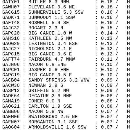
GATY01 : BUTLER 8.3 NNW         : 0.18 /   M
GAWH07 : CLEVELAND 0.6 NE       : 0.18 /   M
GACG15 : SUMMERVILLE 5.3 SSW    : 0.16 /   M
GADK71 : DUNWOODY 1.1 SSW       : 0.16 /   M
GAFT48 : ROSWELL 5.9 SE         : 0.16 /   M
GAJC32 : BOGART 2.3 N           : 0.15 /   M
GAPC20 : BIG CANOE 1.0 W        : 0.14 /   M
GAHS16 : KATHLEEN 2.5 NW        : 0.13 /   M
GAOG29 : LEXINGTON 0.4 ESE      : 0.13 /   M
GAJC27 : NICHOLSON 2.1 E        : 0.12 /   M
GAPC15 : BIG CANOE 0.6 E        : 0.12 /   M
GAFT74 : FAIRBURN 4.7 WNW       : 0.11 /   M
GAJN06 : MACON 6.8 ENE          : 0.10 /   M
GAPC01 : JASPER 0.6 ENE         : 0.10 /   M
GAPC19 : BIG CANOE 0.5 E        : 0.10 /   M
GACB04 : SANDY SPRINGS 3.2 WNW  : 0.09 /   M
GACW30 : NEWNAN 2.9 S           : 0.09 /   M
GASP12 : GRIFFIN 5.2 NW         : 0.09 /   M
GADK64 : DECATUR 2.6 NNE        : 0.08 /   M
GAMA19 : COMER 8.0 N            : 0.08 /   M
GAOG21 : CARLTON 1.9 SSE        : 0.08 /   M
GABB06 : MACON 5.8 NW           : 0.07 /   M
GAEM06 : SWAINSBORO 2.5 NE      : 0.07 /   M
GAFN07 : MORGANTON 3.1 SSE      : 0.07 /   M
GAOG04 : ARNOLDSVILLE 1.6 SSW   : 0.07 /   M