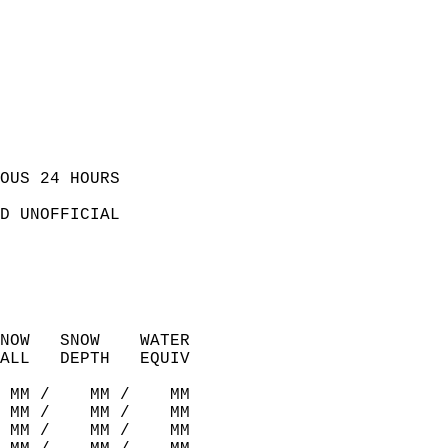
OUS 24 HOURS  
D UNOFFICIAL  
NOW   SNOW    WATER  
ALL   DEPTH   EQUIV  
 MM /    MM /    MM  
 MM /    MM /    MM  
 MM /    MM /    MM  