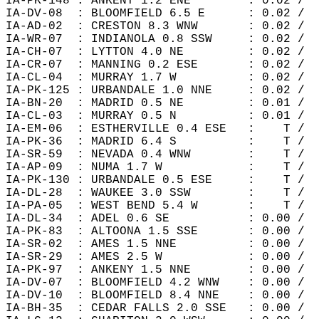
IA-PK-148 : ANKENY 1.2 ENE        : 0.02 /  
IA-DV-08  : BLOOMFIELD 6.5 E      : 0.02 /  
IA-AD-02  : CRESTON 8.3 WNW       : 0.02 /  
IA-WR-07  : INDIANOLA 0.8 SSW     : 0.02 /  
IA-CH-07  : LYTTON 4.0 NE         : 0.02 /  
IA-CR-07  : MANNING 0.2 ESE       : 0.02 /  
IA-CL-04  : MURRAY 1.7 W          : 0.02 /  
IA-PK-125 : URBANDALE 1.0 NNE     : 0.02 /  
IA-BN-20  : MADRID 0.5 NE         : 0.01 /  
IA-CL-03  : MURRAY 0.5 N          : 0.01 /  
IA-EM-06  : ESTHERVILLE 0.4 ESE   :    T /  
IA-PK-36  : MADRID 6.4 S          :    T /  
IA-SR-59  : NEVADA 0.4 WNW        :    T /  
IA-AP-09  : NUMA 1.7 W            :    T /  
IA-PK-130 : URBANDALE 0.5 ESE     :    T /  
IA-DL-28  : WAUKEE 3.0 SSW        :    T /  
IA-PA-05  : WEST BEND 5.4 W       :    T /  
IA-DL-34  : ADEL 0.6 SE           : 0.00 /  
IA-PK-83  : ALTOONA 1.5 SSE       : 0.00 /  
IA-SR-02  : AMES 1.5 NNE          : 0.00 /  
IA-SR-29  : AMES 2.5 W            : 0.00 /  
IA-PK-97  : ANKENY 1.5 NNE        : 0.00 /  
IA-DV-07  : BLOOMFIELD 4.2 WNW    : 0.00 /  
IA-DV-10  : BLOOMFIELD 8.4 NNE    : 0.00 /  
IA-BH-35  : CEDAR FALLS 2.0 SSE   : 0.00 /  