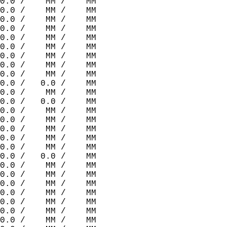
0.0 /    MM /    MM  
0.0 /    MM /    MM  
0.0 /    MM /    MM  
0.0 /    MM /    MM  
0.0 /    MM /    MM  
0.0 /    MM /    MM  
0.0 /    MM /    MM  
0.0 /    MM /    MM  
0.0 /    MM /    MM  
0.0 /   0.0 /    MM  
0.0 /    MM /    MM  
0.0 /   0.0 /    MM  
0.0 /    MM /    MM  
0.0 /    MM /    MM  
0.0 /    MM /    MM  
0.0 /    MM /    MM  
0.0 /    MM /    MM  
0.0 /   0.0 /    MM  
0.0 /    MM /    MM  
0.0 /    MM /    MM  
0.0 /    MM /    MM  
0.0 /    MM /    MM  
0.0 /    MM /    MM  
0.0 /    MM /    MM  
0.0 /    MM /    MM  