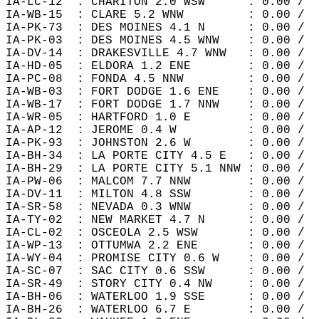
IA-LC-12  : CHARITON 2.0 WSW      : 0.00 /  
IA-WB-15  : CLARE 5.2 WNW         : 0.00 /  
IA-PK-73  : DES MOINES 4.1 N      : 0.00 /  
IA-PK-03  : DES MOINES 4.5 WNW    : 0.00 /  
IA-DV-14  : DRAKESVILLE 4.7 WNW   : 0.00 /  
IA-HD-05  : ELDORA 1.2 ENE        : 0.00 /  
IA-PC-08  : FONDA 4.5 NNW         : 0.00 /  
IA-WB-03  : FORT DODGE 1.6 ENE    : 0.00 /  
IA-WB-17  : FORT DODGE 1.7 NNW    : 0.00 /  
IA-WR-05  : HARTFORD 1.0 E        : 0.00 /  
IA-AP-12  : JEROME 0.4 W          : 0.00 /  
IA-PK-93  : JOHNSTON 2.6 W        : 0.00 /  
IA-BH-34  : LA PORTE CITY 4.5 E   : 0.00 /  
IA-BH-29  : LA PORTE CITY 5.1 NNW : 0.00 /  
IA-PW-06  : MALCOM 7.7 NNW        : 0.00 /  
IA-DV-11  : MILTON 4.8 SSW        : 0.00 /  
IA-SR-58  : NEVADA 0.3 WNW        : 0.00 /  
IA-TY-02  : NEW MARKET 4.7 N      : 0.00 /  
IA-CL-02  : OSCEOLA 2.5 WSW       : 0.00 /  
IA-WP-13  : OTTUMWA 2.2 ENE       : 0.00 /  
IA-WY-04  : PROMISE CITY 0.6 W    : 0.00 /  
IA-SC-07  : SAC CITY 0.6 SSW      : 0.00 /  
IA-SR-49  : STORY CITY 0.4 NW     : 0.00 /  
IA-BH-06  : WATERLOO 1.9 SSE      : 0.00 /  
IA-BH-26  : WATERLOO 6.7 E        : 0.00 /  