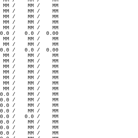
 MM /    MM /    MM  
 MM /    MM /    MM  
 MM /    MM /    MM  
 MM /    MM /    MM  
 MM /    MM /    MM  
 MM /    MM /    MM  
0.0 /   0.0 /  0.00  
 MM /    MM /    MM  
 MM /    MM /    MM  
0.0 /   0.0 /  0.00  
 MM /    MM /    MM  
 MM /    MM /    MM  
 MM /    MM /    MM  
 MM /    MM /    MM  
 MM /    MM /    MM  
 MM /    MM /    MM  
 MM /    MM /    MM  
0.0 /    MM /    MM  
0.0 /    MM /    MM  
0.0 /    MM /    MM  
0.0 /    MM /    MM  
0.0 /   0.0 /    MM  
0.0 /    MM /    MM  
0.0 /    MM /    MM  
0.0 /    MM /    MM  