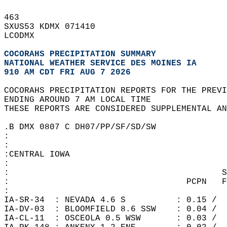
463   
SXUS53 KDMX 071410  
LCODMX  
COCORAHS PRECIPITATION SUMMARY
NATIONAL WEATHER SERVICE DES MOINES IA
910 AM CDT FRI AUG 7 2026
COCORAHS PRECIPITATION REPORTS FOR THE PREVI
ENDING AROUND 7 AM LOCAL TIME  
THESE REPORTS ARE CONSIDERED SUPPLEMENTAL AN
.B DMX 0807 C DH07/PP/SF/SD/SW  
:  
:  
:CENTRAL IOWA  
:  
:                                          S
:                                   PCPN   F
:  
IA-SR-34  : NEVADA 4.6 S          : 0.15 /  
IA-DV-03  : BLOOMFIELD 8.6 SSW    : 0.04 /  
IA-CL-11  : OSCEOLA 0.5 WSW       : 0.03 /  