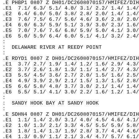
.E PHBP1 0807 Z DH01/DC2608070157/HMIFEZ/DIH
.E1  7.1/ 6.3/ 5.1/ 4.0/ 3.1/ 2.2/ 1.4/ 1.4/
.E2  6.4/ 6.0/ 5.0/ 3.8/ 2.8/ 2.0/ 1.4/ 1.4/
.E3  7.6/ 7.5/ 6.7/ 5.6/ 4.6/ 3.6/ 2.8/ 2.0/
.E4  6.0/ 6.3/ 5.9/ 5.1/ 3.9/ 3.0/ 2.3/ 1.6/
.E5  7.0/ 7.6/ 7.6/ 6.8/ 5.9/ 5.0/ 4.1/ 3.0/
.E6  5.0/ 5.9/ 6.4/ 6.0/ 5.1/ 4.1/ 3.2/ 2.4/
:  
:  DELAWARE RIVER AT REEDY POINT  
:  
.E RDYD1 0807 Z DH01/DC2608070157/HMIFEZ/DIH
.E1  3.7/ 2.7/ 1.9/ 1.4/ 1.2/ 1.6/ 2.9/ 4.3/
.E2  3.7/ 2.6/ 1.8/ 1.3/ 1.1/ 1.4/ 2.7/ 4.3/
.E3  5.5/ 4.5/ 3.6/ 2.7/ 2.0/ 1.5/ 1.6/ 2.5/
.E4  4.9/ 3.9/ 2.9/ 2.1/ 1.5/ 1.3/ 1.5/ 2.8/
.E5  6.6/ 5.8/ 4.8/ 3.7/ 3.0/ 2.1/ 1.4/ 1.4/
.E6  5.5/ 5.1/ 4.1/ 3.0/ 2.2/ 1.6/ 1.2/ 1.4/
:  
:  SANDY HOOK BAY AT SANDY HOOK  
:  
.E SDHN4 0807 Z DH01/DC2608070157/HMIFEZ/DIH
.E1  1.1/ 1.4/ 2.0/ 3.1/ 4.0/ 4.5/ 4.6/ 4.1/
.E2  1.0/ 1.3/ 2.1/ 3.3/ 4.5/ 5.5/ 5.9/ 5.8/
.E3  1.8/ 1.4/ 1.3/ 1.9/ 2.8/ 3.7/ 4.4/ 4.6/
.E4  1.3/ 0.9/ 1.1/ 2.1/ 3.4/ 4.7/ 5.7/ 6.1/