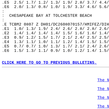
.E5  2.5/ 1.7/ 1.2/ 1.3/ 1.9/ 2.8/ 3.7/ 4.4/
.E6  2.0/ 1.3/ 0.8/ 1.0/ 1.9/ 3.3/ 4.6/ 5.6/
:  
:  CHESAPEAKE BAY AT TOLCHESTER BEACH  
:  
.E TCBM2 0807 Z DH01/DC2608070157/HMIFEZ/DIH
.E1  1.0/ 1.3/ 1.9/ 2.4/ 2.6/ 2.8/ 2.8/ 2.6/
.E2  1.4/ 1.4/ 1.4/ 1.4/ 1.5/ 1.6/ 1.6/ 1.4/
.E3  0.9/ 1.2/ 1.5/ 1.7/ 2.1/ 2.4/ 2.5/ 2.5/
.E4  1.3/ 1.1/ 1.0/ 1.1/ 1.2/ 1.4/ 1.5/ 1.5/
.E5  0.7/ 0.7/ 1.0/ 1.3/ 1.7/ 2.1/ 2.4/ 2.6/
.E6  1.5/ 1.3/ 1.1/ 0.9/ 1.0/ 1.2/ 1.4/ 1.5/
CLICK HERE TO GO TO PREVIOUS BULLETINS.
The 
The 
The 
The 