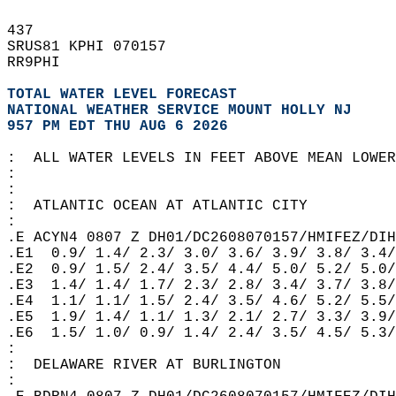
437   
SRUS81 KPHI 070157  
RR9PHI  
TOTAL WATER LEVEL FORECAST
NATIONAL WEATHER SERVICE MOUNT HOLLY NJ
957 PM EDT THU AUG 6 2026
:  ALL WATER LEVELS IN FEET ABOVE MEAN LOWER
:    
:  
:  ATLANTIC OCEAN AT ATLANTIC CITY  
:  
.E ACYN4 0807 Z DH01/DC2608070157/HMIFEZ/DIH
.E1  0.9/ 1.4/ 2.3/ 3.0/ 3.6/ 3.9/ 3.8/ 3.4/
.E2  0.9/ 1.5/ 2.4/ 3.5/ 4.4/ 5.0/ 5.2/ 5.0/
.E3  1.4/ 1.4/ 1.7/ 2.3/ 2.8/ 3.4/ 3.7/ 3.8/
.E4  1.1/ 1.1/ 1.5/ 2.4/ 3.5/ 4.6/ 5.2/ 5.5/
.E5  1.9/ 1.4/ 1.1/ 1.3/ 2.1/ 2.7/ 3.3/ 3.9/
.E6  1.5/ 1.0/ 0.9/ 1.4/ 2.4/ 3.5/ 4.5/ 5.3/
:  
:  DELAWARE RIVER AT BURLINGTON  
:  