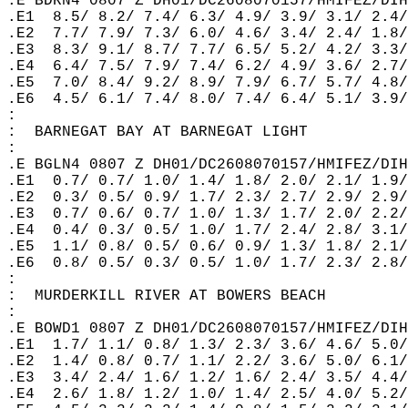
.E BDRN4 0807 Z DH01/DC2608070157/HMIFEZ/DIH
.E1  8.5/ 8.2/ 7.4/ 6.3/ 4.9/ 3.9/ 3.1/ 2.4/
.E2  7.7/ 7.9/ 7.3/ 6.0/ 4.6/ 3.4/ 2.4/ 1.8/
.E3  8.3/ 9.1/ 8.7/ 7.7/ 6.5/ 5.2/ 4.2/ 3.3/
.E4  6.4/ 7.5/ 7.9/ 7.4/ 6.2/ 4.9/ 3.6/ 2.7/
.E5  7.0/ 8.4/ 9.2/ 8.9/ 7.9/ 6.7/ 5.7/ 4.8/
.E6  4.5/ 6.1/ 7.4/ 8.0/ 7.4/ 6.4/ 5.1/ 3.9/
:  
:  BARNEGAT BAY AT BARNEGAT LIGHT  
:  
.E BGLN4 0807 Z DH01/DC2608070157/HMIFEZ/DIH
.E1  0.7/ 0.7/ 1.0/ 1.4/ 1.8/ 2.0/ 2.1/ 1.9/
.E2  0.3/ 0.5/ 0.9/ 1.7/ 2.3/ 2.7/ 2.9/ 2.9/
.E3  0.7/ 0.6/ 0.7/ 1.0/ 1.3/ 1.7/ 2.0/ 2.2/
.E4  0.4/ 0.3/ 0.5/ 1.0/ 1.7/ 2.4/ 2.8/ 3.1/
.E5  1.1/ 0.8/ 0.5/ 0.6/ 0.9/ 1.3/ 1.8/ 2.1/
.E6  0.8/ 0.5/ 0.3/ 0.5/ 1.0/ 1.7/ 2.3/ 2.8/
:  
:  MURDERKILL RIVER AT BOWERS BEACH  
:  
.E BOWD1 0807 Z DH01/DC2608070157/HMIFEZ/DIH
.E1  1.7/ 1.1/ 0.8/ 1.3/ 2.3/ 3.6/ 4.6/ 5.0/
.E2  1.4/ 0.8/ 0.7/ 1.1/ 2.2/ 3.6/ 5.0/ 6.1/
.E3  3.4/ 2.4/ 1.6/ 1.2/ 1.6/ 2.4/ 3.5/ 4.4/
.E4  2.6/ 1.8/ 1.2/ 1.0/ 1.4/ 2.5/ 4.0/ 5.2/