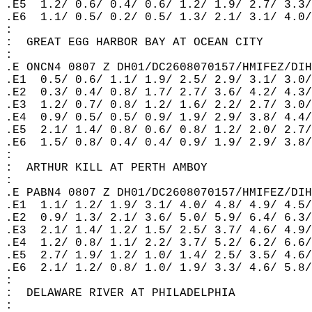
.E5  1.2/ 0.6/ 0.4/ 0.6/ 1.2/ 1.9/ 2.7/ 3.3/
.E6  1.1/ 0.5/ 0.2/ 0.5/ 1.3/ 2.1/ 3.1/ 4.0/
:  
:  GREAT EGG HARBOR BAY AT OCEAN CITY  
:  
.E ONCN4 0807 Z DH01/DC2608070157/HMIFEZ/DIH
.E1  0.5/ 0.6/ 1.1/ 1.9/ 2.5/ 2.9/ 3.1/ 3.0/
.E2  0.3/ 0.4/ 0.8/ 1.7/ 2.7/ 3.6/ 4.2/ 4.3/
.E3  1.2/ 0.7/ 0.8/ 1.2/ 1.6/ 2.2/ 2.7/ 3.0/
.E4  0.9/ 0.5/ 0.5/ 0.9/ 1.9/ 2.9/ 3.8/ 4.4/
.E5  2.1/ 1.4/ 0.8/ 0.6/ 0.8/ 1.2/ 2.0/ 2.7/
.E6  1.5/ 0.8/ 0.4/ 0.4/ 0.9/ 1.9/ 2.9/ 3.8/
:  
:  ARTHUR KILL AT PERTH AMBOY  
:  
.E PABN4 0807 Z DH01/DC2608070157/HMIFEZ/DIH
.E1  1.1/ 1.2/ 1.9/ 3.1/ 4.0/ 4.8/ 4.9/ 4.5/
.E2  0.9/ 1.3/ 2.1/ 3.6/ 5.0/ 5.9/ 6.4/ 6.3/
.E3  2.1/ 1.4/ 1.2/ 1.5/ 2.5/ 3.7/ 4.6/ 4.9/
.E4  1.2/ 0.8/ 1.1/ 2.2/ 3.7/ 5.2/ 6.2/ 6.6/
.E5  2.7/ 1.9/ 1.2/ 1.0/ 1.4/ 2.5/ 3.5/ 4.6/
.E6  2.1/ 1.2/ 0.8/ 1.0/ 1.9/ 3.3/ 4.6/ 5.8/
:  
:  DELAWARE RIVER AT PHILADELPHIA  
:  