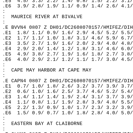
.E5  4.5/ 3.3/ 2.2/ 1.4/ 0.8/ 1.5/ 2.2/ 3.1/
.E6  3.9/ 2.8/ 1.9/ 1.1/ 0.9/ 1.4/ 2.6/ 4.1/
:  
:  MAURICE RIVER AT BIVALVE  
:  
.E BVVN4 0807 Z DH01/DC2608070157/HMIFEZ/DIH
.E1  1.8/ 1.1/ 0.9/ 1.6/ 2.9/ 4.5/ 5.2/ 5.5/
.E2  1.7/ 1.1/ 1.0/ 1.8/ 3.1/ 4.6/ 5.9/ 6.7/
.E3  3.5/ 2.7/ 1.9/ 1.6/ 2.0/ 2.9/ 4.0/ 4.8/
.E4  2.9/ 2.0/ 1.4/ 1.2/ 1.8/ 3.1/ 4.6/ 6.0/
.E5  4.9/ 3.8/ 2.7/ 1.9/ 1.6/ 1.8/ 2.7/ 3.8/
.E6  4.0/ 2.9/ 2.1/ 1.2/ 1.1/ 1.7/ 3.0/ 4.5/
:  
:  CAPE MAY HARBOR AT CAPE MAY  
:  
.E CAPN4 0807 Z DH01/DC2608070157/HMIFEZ/DIH
.E1  0.7/ 1.0/ 1.8/ 2.6/ 3.2/ 3.7/ 3.9/ 3.7/
.E2  0.6/ 1.0/ 1.6/ 2.5/ 3.7/ 4.6/ 5.2/ 5.4/
.E3  1.4/ 1.1/ 1.4/ 1.9/ 2.4/ 3.1/ 3.7/ 3.9/
.E4  1.1/ 0.8/ 1.1/ 1.9/ 2.8/ 3.9/ 4.8/ 5.5/
.E5  2.2/ 1.3/ 0.9/ 1.0/ 1.7/ 2.3/ 3.2/ 3.9/
.E6  1.5/ 0.9/ 0.7/ 1.0/ 1.8/ 2.8/ 4.0/ 5.0/
:  
:  EASTERN BAY AT CLAIBORNE  
:  