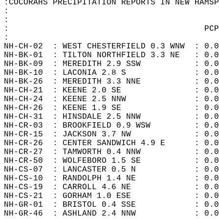
:COCORAHS PRECIPITATION REPORTS IN NEW HAMSP
:  
:                                           
:                                        PCP
:  
NH-CH-02  : WEST CHESTERFIELD 0.3 WNW  : 0.0
NH-BK-01  : TILTON NORTHFIELD 3.3 NE   : 0.0
NH-BK-09  : MEREDITH 2.9 SSW           : 0.0
NH-BK-10  : LACONIA 2.8 S              : 0.0
NH-BK-26  : MEREDITH 3.3 NNE           : 0.0
NH-CH-21  : KEENE 2.0 SE               : 0.0
NH-CH-24  : KEENE 2.5 NNW              : 0.0
NH-CH-26  : KEENE 1.9 SE               : 0.0
NH-CH-31  : HINSDALE 2.5 NNW           : 0.0
NH-CR-03  : BROOKFIELD 0.9 WSW         : 0.0
NH-CR-15  : JACKSON 3.7 NW             : 0.0
NH-CR-26  : CENTER SANDWICH 4.9 E      : 0.0
NH-CR-27  : TAMWORTH 0.4 NNW           : 0.0
NH-CR-50  : WOLFEBORO 1.5 SE           : 0.0
NH-CS-07  : LANCASTER 0.5 N            : 0.0
NH-CS-10  : RANDOLPH 1.4 NE            : 0.0
NH-CS-19  : CARROLL 4.6 NE             : 0.0
NH-CS-21  : GORHAM 1.0 ESE             : 0.0
NH-GR-01  : BRISTOL 0.4 SSE            : 0.0
NH-GR-46  : ASHLAND 2.4 NNW            : 0.0