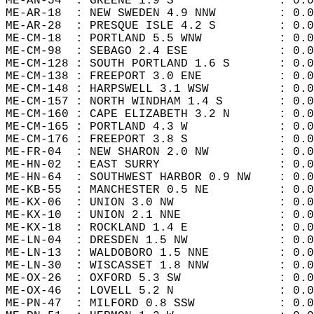
ME-AN-54  : GREENE 1.9 S               : 0.0
ME-AR-18  : NEW SWEDEN 4.9 NNW         : 0.0
ME-AR-28  : PRESQUE ISLE 4.2 S         : 0.0
ME-CM-18  : PORTLAND 5.5 WNW           : 0.0
ME-CM-98  : SEBAGO 2.4 ESE             : 0.0
ME-CM-128 : SOUTH PORTLAND 1.6 S       : 0.0
ME-CM-138 : FREEPORT 3.0 ENE           : 0.0
ME-CM-148 : HARPSWELL 3.1 WSW          : 0.0
ME-CM-157 : NORTH WINDHAM 1.4 S        : 0.0
ME-CM-160 : CAPE ELIZABETH 3.2 N       : 0.0
ME-CM-165 : PORTLAND 4.3 W             : 0.0
ME-CM-176 : FREEPORT 3.8 S             : 0.0
ME-FR-04  : NEW SHARON 2.0 NW          : 0.0
ME-HN-02  : EAST SURRY                 : 0.0
ME-HN-64  : SOUTHWEST HARBOR 0.9 NW    : 0.0
ME-KB-55  : MANCHESTER 0.5 NE          : 0.0
ME-KX-06  : UNION 3.0 NW               : 0.0
ME-KX-10  : UNION 2.1 NNE              : 0.0
ME-KX-18  : ROCKLAND 1.4 E             : 0.0
ME-LN-04  : DRESDEN 1.5 NW             : 0.0
ME-LN-13  : WALDOBORO 1.5 NNE          : 0.0
ME-LN-30  : WISCASSET 1.8 NNW          : 0.0
ME-OX-26  : OXFORD 5.3 SW              : 0.0
ME-OX-46  : LOVELL 5.2 N               : 0.0
ME-PN-47  : MILFORD 0.8 SSW            : 0.0