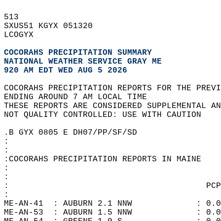
513   
SXUS51 KGYX 051320  
LCOGYX  
COCORAHS PRECIPITATION SUMMARY
NATIONAL WEATHER SERVICE GRAY ME
920 AM EDT WED AUG 5 2026
COCORAHS PRECIPITATION REPORTS FOR THE PREVI
ENDING AROUND 7 AM LOCAL TIME  
THESE REPORTS ARE CONSIDERED SUPPLEMENTAL AN
NOT QUALITY CONTROLLED: USE WITH CAUTION  
.B GYX 0805 E DH07/PP/SF/SD  
:  
:  
:COCORAHS PRECIPITATION REPORTS IN MAINE  
:  
:                                           
:                                        PCP
:  
ME-AN-41  : AUBURN 2.1 NNW             : 0.0
ME-AN-53  : AUBURN 1.5 NNW             : 0.0